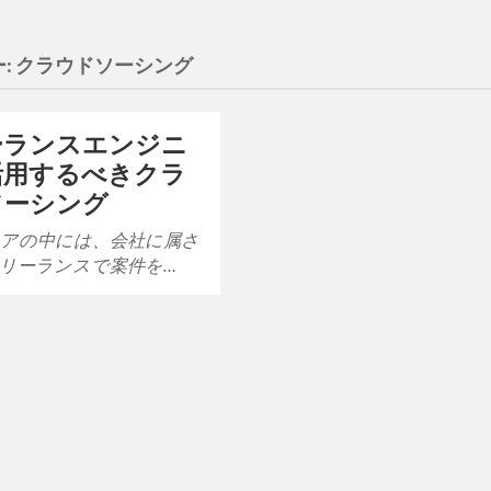
:
クラウドソーシング
ーランスエンジニ
活用するべきクラ
ソーシング
アの中には、会社に属さ
リーランスで案件を…